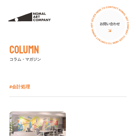
サービス
私たちについて
ミューラル（壁画）
アーティスト
Column
立体オブジェ
お客様の声
コラム・マガジン
壁画広告
コラム
アートイベント
ニュース
#会計処理
ワークショップ
イベント
PRニュース
導入費用について
導入費用について
イベント