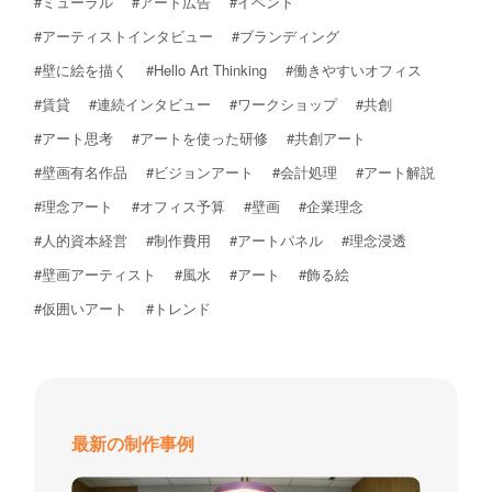
#ミューラル
#アート広告
#イベント
#アーティストインタビュー
#ブランディング
#壁に絵を描く
#Hello Art Thinking
#働きやすいオフィス
#賃貸
#連続インタビュー
#ワークショップ
#共創
#アート思考
#アートを使った研修
#共創アート
#壁画有名作品
#ビジョンアート
#会計処理
#アート解説
#理念アート
#オフィス予算
#壁画
#企業理念
#人的資本経営
#制作費用
#アートパネル
#理念浸透
#壁画アーティスト
#風水
#アート
#飾る絵
#仮囲いアート
#トレンド
最新の制作事例