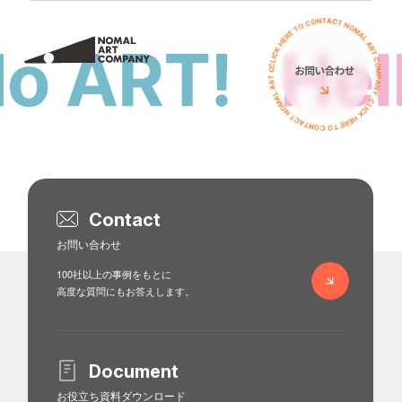
サービス
私たちについて
ミューラル（壁画）
アーティスト
立体オブジェ
お客様の声
壁画広告
コラム
Contact
アートイベント
お問い合わせ
ニュース
100社以上の事例をもとに
ワークショップ
高度な質問にもお答えします。
イベント
PRニュース
導入費用について
導入費用について
イベント
Document
お役立ち資料ダウンロード