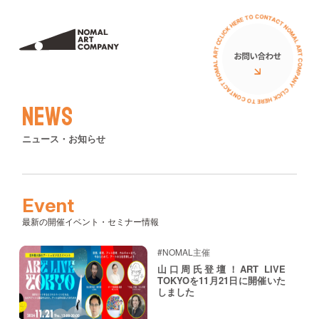
サービス
私たちについて
ミューラル（壁画）
アーティスト
News
立体オブジェ
お客様の声
ニュース・お知らせ
壁画広告
コラム
アートイベント
ニュース
Event
ワークショップ
最新の開催イベント・セミナー情報
イベント
PRニュース
#NOMAL主催
導入費用について
導入費用について
モ
山口周氏登壇！ART LIVE
・
TOKYOを11月21日に開催いた
イベント
×
しました