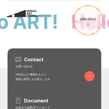
サービス
私たちについて
ミューラル（壁画）
アーティスト
立体オブジェ
お客様の声
壁画広告
コラム
Contact
アートイベント
お問い合わせ
ニュース
100社以上の事例をもとに
ワークショップ
高度な質問にもお答えします。
イベント
PRニュース
導入費用について
導入費用について
イベント
Document
お役立ち資料ダウンロード