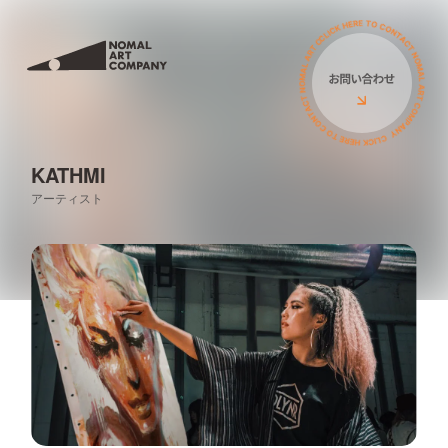
サービス
私たちについて
ミューラル（壁画）
アーティスト
立体オブジェ
KATHMI
お客様の声
アーティスト
壁画広告
コラム
アートイベント
ニュース
ワークショップ
イベント
PRニュース
導入費用について
導入費用について
イベント