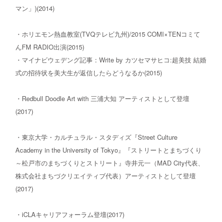
マン」)(2014)
・ホリエモン熱血教室(TVQテレビ九州)/2015 COMI×TENコミて
んFM RADIO出演(2015)
・マイナビウェデング記事：Write by カツセマサヒコ:超美技 結婚
式の招待状を美大生が返信したらどうなるか(2015)
・Redbull Doodle Art with 三浦大知 アーティストとして登壇
(2017)
・東京大学・カルチュラル・スタディズ『Street Culture
Academy in the University of Tokyo』『ストリートとまちづくり
～松戸市のまちづくりとストリート』寺井元一（MAD City代表、
株式会社まちづクリエイティブ代表）アーティストとして登壇
(2017)
・iCLAキャリアフォーラム登壇(2017)