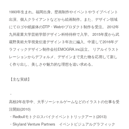
お問い合わせ
1993年生まれ。福岡出身。壁画制作やイベントやライブペイント
出演、個人クライアントなどから絵画制作。また、デザイン領域
にてロゴや紙媒体のDTP・Webやプロダクト制作を受注。 2012年
九州産業大学芸術学部デザイン科特待枠で入学。 2015年度から武
蔵野美術大学視覚伝達デザイン３年次に編入、中退して2016年グ
ラフィックデザイン制作会社EMOGRA.inc設立。 リアルイラスト
レーションからデフォルメ、デザインまで見た物を応用して新し
く作り出し、美しさや魅力的な理想を追い求める。
【主な実績】
・
高校2年在学中、大手ソーシャルゲームなどのイラストの仕事を受
注開始(2010)
・Redbullモトクロスバイクイベントトリックアート(2013)
・Skyland Venture Partners イベントビジュアルグラフィック