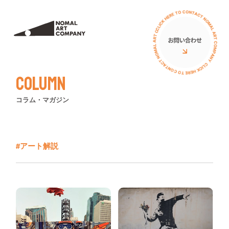
サービス
私たちについて
ミューラル（壁画）
アーティスト
Column
立体オブジェ
お客様の声
コラム・マガジン
壁画広告
コラム
アートイベント
ニュース
#アート解説
ワークショップ
イベント
PRニュース
導入費用について
導入費用について
イベント