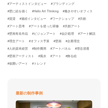
#アーティストインタビュー
#ブランディング
#壁に絵を描く
#Hello Art Thinking
#働きやすいオフィス
#賃貸
#連続インタビュー
#ワークショップ
#共創
#アート思考
#アートを使った研修
#共創アート
#壁画有名作品
#ビジョンアート
#会計処理
#アート解説
#理念アート
#オフィス予算
#壁画
#企業理念
#人的資本経営
#制作費用
#アートパネル
#理念浸透
#壁画アーティスト
#風水
#アート
#飾る絵
#仮囲いアート
#トレンド
最新の制作事例