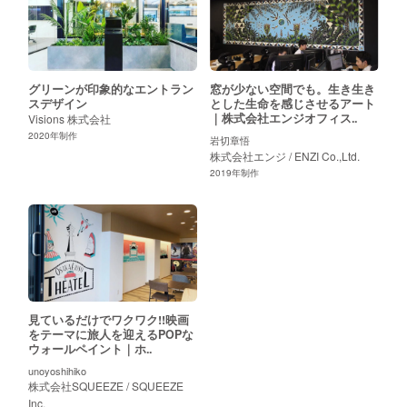
お問い合わせ
壁画
立体
壁掛けアート
ライブペインティング
ALL
スペース
執務エリア
食堂
エントランス
廊下
屋外
シェ
ALL
グリーンが印象的なエントラン
窓が少ない空間でも。生き生き
スデザイン
とした生命を感じさせるアート
｜株式会社エンジオフィス..
Visions 株式会社
2020
年制作
解決したい課題
岩切章悟
株式会社エンジ / ENZI Co.,Ltd.
ALL
ミッションやビジョンを浸透させたい
オフィスにシンボ
2019
年制作
業種
鉄道
人材
金融
商社/コンサル
メーカー
学校/
ALL
サイズ
見ているだけでワクワク!!映画
をテーマに旅人を迎えるPOPな
10平米以下
11~25平米
25~40平米
41平米〜
壁
ALL
ウォールペイント｜ホ..
unoyoshihiko
株式会社SQUEEZE / SQUEEZE
地域
Inc.