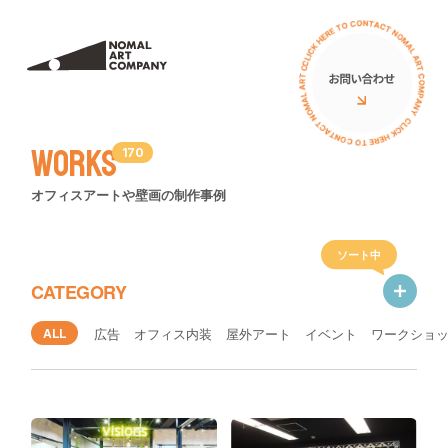
サービス
私たちについて
ミューラル（壁画）
アーティスト
Works
170
立体オブジェ
お客様の声
オフィスアートや壁画の制作事例
壁画広告
コラム
アートイベント
ソート中
ニュース
CATEGORY
ワークショップ
イベント
ALL
広告
オフィス内装
屋外アート
イベント
ワークショ
PRニュース
導入費用について
導入費用について
イベント
アートの種類