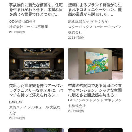
事故物件に新たな価値を。住宅
壁画によるブランド発信から生
を生まれ変わらせる、木漏れ日
まれるコミュニケーション。壁
を感じる世界でひとつだけ..
画の常識から脱 却した、..
OZ-尾頭-山口佳祐
高城 琢郎 (たかぎ たくろう)
株式会社マークス不動産
スターバックスコーヒージャパン
株式会社
2023
年制作
2023
年制作
突出した世界観を持つアーバン
空港の玄関口である蒲田に位置
ラグジュアリーなホテルに、パ
するマンション。シックな空間
ンチを持って添えられるシ..
に明るさと開放感を与える..
PAGインベストメント·マネジメン
BAKIBAKI
ト株式会社
東急ステイ メルキュール 大阪な
2022
年制作
んば
2023
年制作