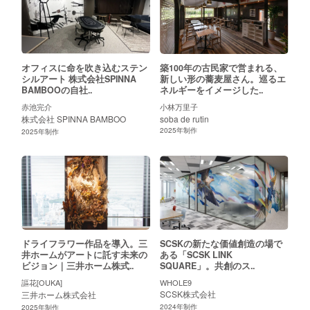
お問い合わせ
壁画
立体
壁掛けアート
ライブペインティング
ALL
スペース
執務エリア
食堂
エントランス
廊下
屋外
シェ
ALL
オフィスに命を吹き込むステン
築100年の古民家で営まれる、
シルアート 株式会社SPINNA
新しい形の蕎麦屋さん。巡るエ
BAMBOOの自社..
ネルギーをイメージした..
解決したい課題
赤池完介
小林万里子
株式会社 SPINNA BAMBOO
soba de rutin
ALL
ミッションやビジョンを浸透させたい
オフィスにシンボ
2025
年制作
2025
年制作
業種
鉄道
人材
金融
商社/コンサル
メーカー
学校/
ALL
サイズ
ドライフラワー作品を導入。三
SCSKの新たな価値創造の場で
井ホームがアートに託す未来の
ある「SCSK LINK
10平米以下
11~25平米
25~40平米
41平米〜
壁
ALL
ビジョン｜三井ホーム株式..
SQUARE」。共創のス..
謳花[OUKA]
WHOLE9
SCSK株式会社
三井ホーム株式会社
地域
2024
年制作
2025
年制作