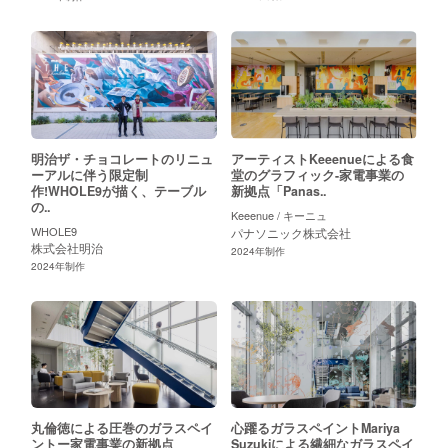
アーティスト
明治ザ・チョコレートのリニュ
アーティストKeeenueによる食
ーアルに伴う限定制
堂のグラフィック-家電事業の
作!WHOLE9が描く、テーブル
新拠点「Panas..
の..
Keeenue / キーニュ
WHOLE9
パナソニック株式会社
株式会社明治
2024
年制作
2024
年制作
丸倫徳による圧巻のガラスペイ
心躍るガラスペイントMariya
ントー家電事業の新拠点
Suzukiによる繊細なガラスペイ