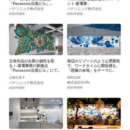
「Panasonic目黒ビル」..
ント-家電事..
パナソニック株式会社
パナソニック株式会社
2024
年制作
2024
年制作
立体作品が企業の個性を彩
海辺のリゾートのような雰囲気
る！-家電事業の新拠点
で、ワークタイムに開放感を。
「Panasonic目黒ビル」にて..
「想像の余地」をテーマに..
小林万里子
WHOLE9
株式会社Q’sfix
パナソニック株式会社
2023
年制作
2024
年制作