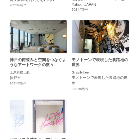
Yahoo! JAPAN
2021
年制作
2021
年制作
神戸の街並みと空間をつなぐよ
モノトーンで表現した裏路地の
うなアートワークの数々
世界
上原菜摘...他
Gravityfree
モノトーンで表現した裏路地の世
神戸市
界
2021
年制作
2021
年制作