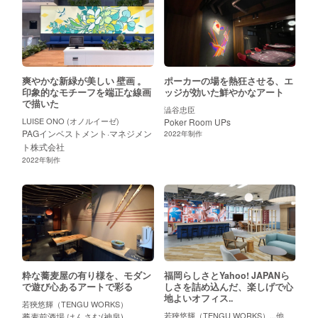
爽やかな新緑が美しい 壁画 。
ポーカーの場を熱狂させる、エ
印象的なモチーフを端正な線画
ッジが効いた鮮やかなアート
で描いた
澁谷忠臣
LUISE ONO (オノルイーゼ)
Poker Room UPs
PAGインベストメント·マネジメン
2022
年制作
ト株式会社
2022
年制作
粋な蕎麦屋の有り様を、モダン
福岡らしさとYahoo! JAPANら
で遊び心あるアートで彩る
しさを詰め込んだ、楽しげで心
地よいオフィス..
若狹悠輝（TENGU WORKS）
若狹悠輝（TENGU WORKS）...他
蕎麦前酒場 はんさむ(神泉)