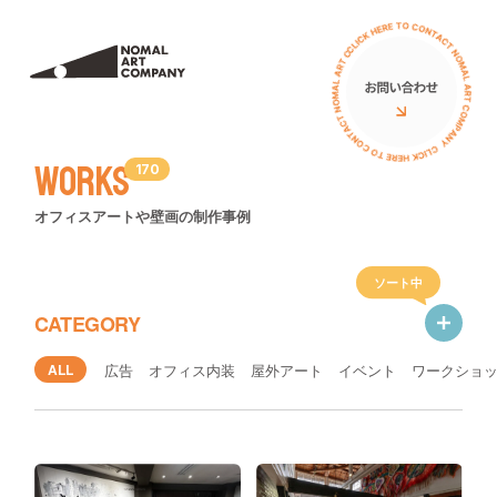
サービス
私たちについて
ミューラル（壁画）
アーティスト
Works
170
立体オブジェ
お客様の声
オフィスアートや壁画の制作事例
壁画広告
コラム
アートイベント
ソート中
ニュース
CATEGORY
ワークショップ
イベント
ALL
広告
オフィス内装
屋外アート
イベント
ワークショ
PRニュース
導入費用について
導入費用について
イベント
アートの種類