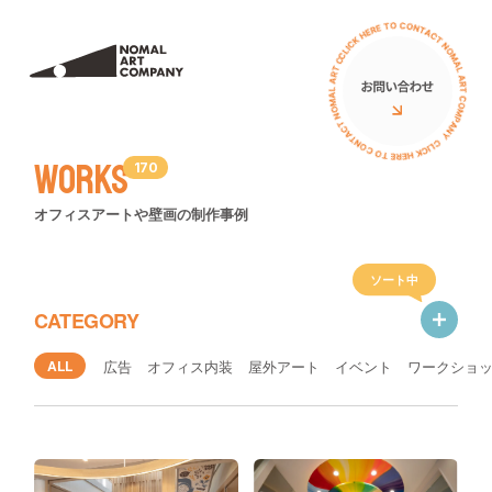
サービス
私たちについて
ミューラル（壁画）
アーティスト
Works
170
立体オブジェ
お客様の声
オフィスアートや壁画の制作事例
壁画広告
コラム
アートイベント
ソート中
ニュース
CATEGORY
ワークショップ
イベント
ALL
広告
オフィス内装
屋外アート
イベント
ワークショ
PRニュース
導入費用について
導入費用について
イベント
アートの種類