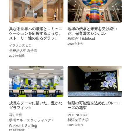
お問い合わせ
壁画
立体
壁掛けアート
ライブペインティング
ALL
スペース
執務エリア
食堂
エントランス
廊下
屋外
シェ
ALL
異なる世界への飛躍とコミュニ
地域の伝承と未来を受け継い
ケーションを応援するような、
だ、保育園のシンボル
ストーリー性のあるグラフ..
株式会社Edulead
2021
年制作
解決したい課題
イフクカズヒコ
学校法人中西学園
ミッションやビジョンを浸透させたい
オフィスにシ
ALL
2024
年制作
業種
ALL
鉄道
人材
金融
商社/コンサル
メーカー
学校/教
サイズ
成長をテーマに描いた、豊かな
無限の可能性を込めたブルーロ
グラフィック
ーズの花束
10平米以下
11~25平米
25~40平米
41平米〜
壁
ALL
岩切章悟
MOE NOTSU
和洋女子大学
学研エル・スタッフィング /
Gakken L Staffing
2020
年制作
地域
2020
年制作