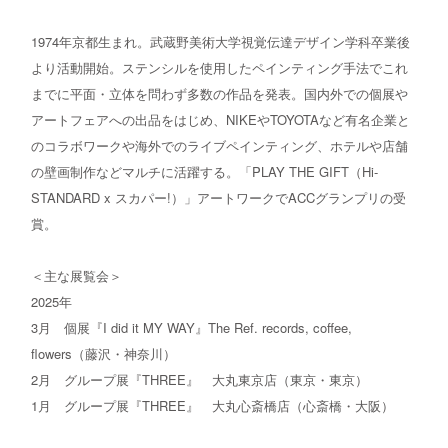
お問い合わせ
1974年京都生まれ。武蔵野美術大学視覚伝達デザイン学科卒業後
より活動開始。ステンシルを使用したペインティング手法でこれ
までに平面・立体を問わず多数の作品を発表。国内外での個展や
アートフェアへの出品をはじめ、NIKEやTOYOTAなど有名企業と
のコラボワークや海外でのライブペインティング、ホテルや店舗
の壁画制作などマルチに活躍する。「PLAY THE GIFT（Hi-
STANDARD x スカパー!）」アートワークでACCグランプリの受
賞。
＜主な展覧会＞
2025年
3月 個展『I did it MY WAY』The Ref. records, coffee,
flowers（藤沢・神奈川）
2月 グループ展『THREE』 大丸東京店（東京・東京）
1月 グループ展『THREE』 大丸心斎橋店（心斎橋・大阪）