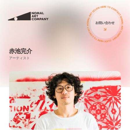
サービス
私たちについて
ミューラル（壁画）
アーティスト
立体オブジェ
赤池完介
お客様の声
アーティスト
壁画広告
コラム
アートイベント
ニュース
ワークショップ
イベント
PRニュース
導入費用について
導入費用について
イベント