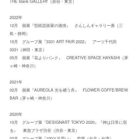
THE blank GALLERY（原宿・東京）
2022年
12月 個展『型紙芸術家の激情』 さんしんギャラリー善（三
島・静岡）
10月 グループ展『3331 ART FAIR 2022』 アーツ千代田
3331（神田・東京）
05月 個展『花よりパンク』 CREATIVE SPACE HAYASHI（茅
ヶ崎・神奈川）
2021年
02月 個展『AUREOLA 光を纏う舟』 FLOWER COFFE/BREW
BAR（茅ヶ崎・神奈川）
2020年
10月 グループ展『DESIGNART TOKYO 2020』『神は日常に宿
る』 東急プラザ渋谷（渋谷・東京）
02月 グループ展『100％片思い』 空屋（台北・台湾）