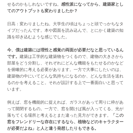
せるのかもしれないですね。
感性派になってから、建築家とし
てのアウトプットも変わりましたか？
日高：変わりましたね。大学生の頃はちょっと頭でっかちなタ
イプだったんです。本や図面を読み込んで、とにかく建築の知
識を叩き込むような感じでした。
今、僕は建築には理性と感覚の両面が必要だなと思っているん
です。
建築は工学的な建築物をつくるので、建物の大きさから
部屋をどう分割し、それぞれにどんな機能をもたせるのかなど
を俯瞰的に考える必要があります。一方で大事にしたいのは、
建築物の中にいてどんな気持ちになるのか、どんな生活を送れ
るのかを考えること。それが設計する上で一番面白いと思って
います。
例えば、窓を機能的に捉えれば、ガラスがあって周りに枠があ
って開閉するもの。一方で、窓を開けば風が入ってくる、光が
落ちてくる場所と考えるとまた違った見方ができます。
「この
窓をフレンドリーな存在にするなら、植物などのキャラクター
が必要だよね」と人と違う発想したりもできる。