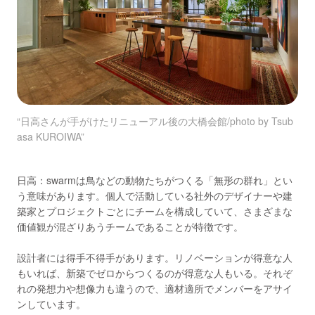
“日高さんが手がけたリニューアル後の大橋会館/photo by Tsub
asa KUROIWA”
日高：swarmは鳥などの動物たちがつくる「無形の群れ」とい
う意味があります。個人で活動している社外のデザイナーや建
築家とプロジェクトごとにチームを構成していて、さまざまな
価値観が混ざりあうチームであることが特徴です。
設計者には得手不得手があります。リノベーションが得意な人
もいれば、新築でゼロからつくるのが得意な人もいる。それぞ
れの発想力や想像力も違うので、適材適所でメンバーをアサイ
ンしています。