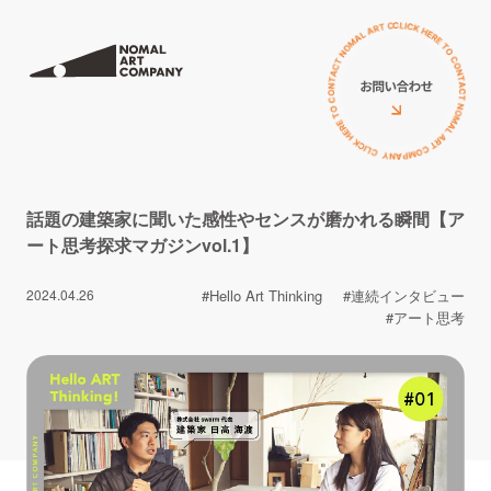
サービス
私たちについて
ミューラル（壁画）
アーティスト
立体オブジェ
お客様の声
話題の建築家に聞いた感性やセンスが磨かれる瞬間【ア
壁画広告
ート思考探求マガジンvol.1】
コラム
アートイベント
2024.04.26
#Hello Art Thinking
#連続インタビュー
ニュース
#アート思考
ワークショップ
イベント
PRニュース
導入費用について
導入費用について
イベント