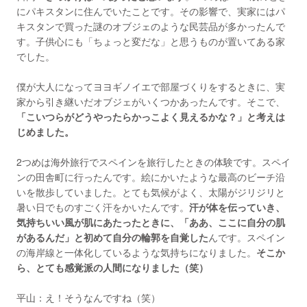
にパキスタンに住んでいたことです。その影響で、実家にはパ
キスタンで買った謎のオブジェのような民芸品が多かったんで
す。子供心にも「ちょっと変だな」と思うものが置いてある家
でした。
僕が大人になってヨヨギノイエで部屋づくりをするときに、実
家から引き継いだオブジェがいくつかあったんです。そこで、
「こいつらがどうやったらかっこよく見えるかな？」と考えは
じめました。
2つめは海外旅行でスペインを旅行したときの体験です。スペイ
ンの田舎町に行ったんです。絵にかいたような最高のビーチ沿
いを散歩していました。とても気候がよく、太陽がジリジリと
暑い日でものすごく汗をかいたんです。
汗が体を伝っていき、
気持ちいい風が肌にあたったときに、「ああ、ここに自分の肌
があるんだ」と初めて自分の輪郭を自覚した
んです。スペイン
の海岸線と一体化しているような気持ちになりました。
そこか
ら、とても感覚派の人間になりました（笑）
平山：え！そうなんですね（笑）