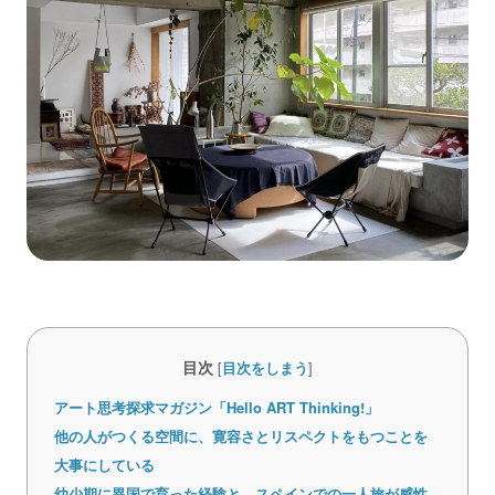
目次
[
目次をしまう
]
アート思考探求マガジン「Hello ART Thinking!」
他の人がつくる空間に、寛容さとリスペクトをもつことを
大事にしている
幼少期に異国で育った経験と、スペインでの一人旅が感性