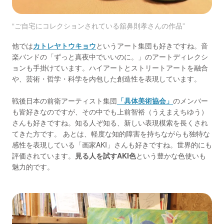
“ご自宅にコレクションされている舘鼻則孝さんの作品”
他では
カトレヤトウキョウ
というアート集団も好きですね。音
楽バンドの「ずっと真夜中でいいのに。」のアートディレクシ
ョンも手掛けています。ハイアートとストリートアートを融合
や、芸術・哲学・科学を内包した創造性を表現しています。
戦後日本の前衛アーティスト集団
「具体美術協会」
のメンバー
も皆好きなのですが、その中でも上前智裕（うえまえちゆう）
さんも好きですね。知る人ぞ知る、新しい表現模索を長くされ
てきた方です。 あとは、軽度な知的障害を持ちながらも独特な
感性を表現している「画家AKI」さんも好きですね。世界的にも
評価されています。
見る人を試すAKI色
という豊かな色使いも
魅力的です。