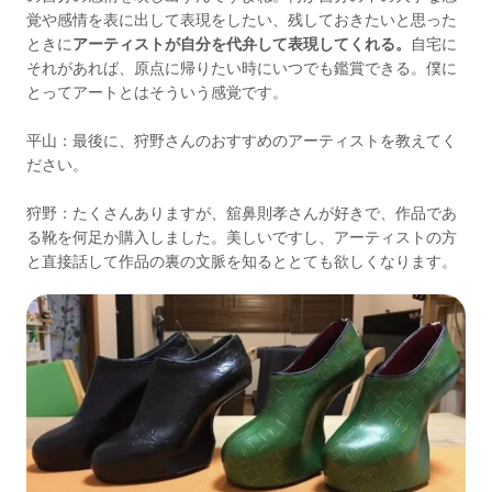
覚や感情を表に出して表現をしたい、残しておきたいと思った
ときに
アーティストが自分を代弁して表現してくれる。
自宅に
それがあれば、原点に帰りたい時にいつでも鑑賞できる。僕に
とってアートとはそういう感覚です。
平山：最後に、狩野さんのおすすめのアーティストを教えてく
ださい。
狩野：たくさんありますが、舘鼻則孝さんが好きで、作品であ
る靴を何足か購入しました。美しいですし、アーティストの方
と直接話して作品の裏の文脈を知るととても欲しくなります。