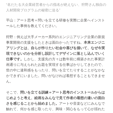
“名だたる大企業経営者からの指名が絶えない、狩野さん独自の
人材開発プログラムの秘密に迫る”
平山：アート思考＝問いを立てる研修を実際に企業へインスト
ールした事例を教えてください。
狩野：例えば大手メーカー系列のエンジニアリング企業の新規
事業開発の支援をしたときは面白かったですね。
本来エンジニ
アリングとは、自らが作りたい社会や喜びを描いて、なぜ今実
現できないのかを分析し設計してデザインに落とし込んでいく
仕事です。
しかし、支援先の方々は数年前に構築された事業計
画通りに与えられたお題を実現する仕事ばかりしてきたので、
世の中に違和感をもったり、問いを立てたりすることがなかな
かできずにいました。問いがなければ着想することもできませ
ん。
そこで、
問いを立てる訓練＝アート思考のインストールからは
じめようと考え、絵画をみんなで見て作者の着想の違いの面白
さを感じることから始めました。
アートや音楽などにみんなで
触れて、何かを感じ取ったり、興味・関心をもって心が揺れた