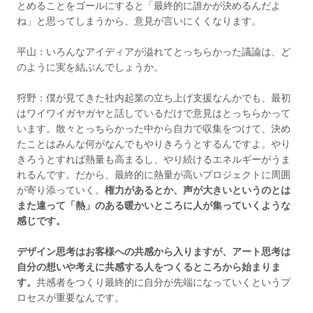
とめることをゴールにすると「最終的に誰かが決めるんだよ
ね」と思ってしまうから、意見が言いにくくなります。
平山：いろんなアイディアが溢れてとっちらかった議論は、ど
のように実を結ぶんでしょうか。
狩野：僕が見てきた社内起業の立ち上げ支援なんかでも、最初
はワイワイガヤガヤと話しているだけで意見はとっちらかって
います。散々とっちらかった中から自力で収集をつけて、決め
たことはみんな何がなんでもやりきろうとするんですよ。やり
きろうとすれば熱量も高まるし、やり続けるエネルギーがうま
れるんです。だから、最終的に熱量が高いプロジェクトに周囲
が寄り添っていく。
権力があるとか、声が大きいというのとは
また違って「熱」のある暖かいところに人が集っていくような
感じです。
デザイン思考はお客様への共感から入りますが、アート思考は
自分の想いや考えに共感する人をつくるところから始まりま
す。
共感者をつくり最終的に自分が先端になっていくというプ
ロセスが重要なんです。