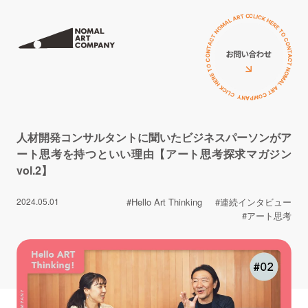
サービス
私たちについて
ミューラル（壁画）
アーティスト
立体オブジェ
お客様の声
人材開発コンサルタントに聞いたビジネスパーソンがア
壁画広告
ート思考を持つといい理由【アート思考探求マガジン
コラム
vol.2】
アートイベント
ニュース
2024.05.01
#Hello Art Thinking
#連続インタビュー
ワークショップ
#アート思考
イベント
PRニュース
導入費用について
導入費用について
イベント