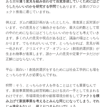
ある意味
違う意見を組み合わせて合意形成していくためにはど
うしたらいいのかを研究する学問
でもあります。企業のプロジ
ェクト推進に通じていますね。
例えば、ダムの建設計画があったとしたら、推進派と反対派が
います。その意見をどう融合させるのか、最大公約数として世
の中のためになるにはどうしたらいいのかをなども考えていき
ます。多くの人の意見や視点があるほど、議論の場はとっちら
かります。でもそれがいいんです。とっちらかれば、意見が画
一化されず、クリエイティブ・オプション（創造的選択肢）が
生まれ物事が進展します。誰か一人の意見や定量データだけが
正解にはならないんです。
平山：面白い！創造的選択をするためには社会工学的にも場を
とっちらかす人が必要なんですね。
狩野：そう、とっちらかす人を作ることはとても重要なんで
す。新規事業開発は経営戦略における次の一手として生まれる
わけですが、市場環境分析や顧客環境分析をして
ファクトを積
み上げて新規事業を考えるとみんな同じになってしまう。それ
じゃ進化もないし、何よりつまらないでしょう。