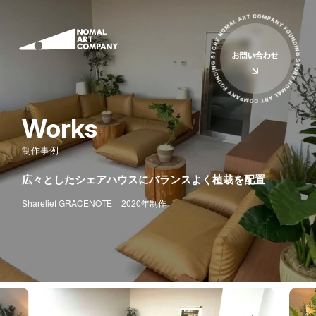
サービス
私たちについて
ミューラル（壁画）
アーティスト
立体オブジェ
Works
お客様の声
壁画広告
制作事例
コラム
広々としたシェアハウスにバランスよく植栽を配置
アートイベント
ニュース
Sharelief GRACENOTE
2020年制作
ワークショップ
イベント
PRニュース
導入費用について
導入費用について
イベント