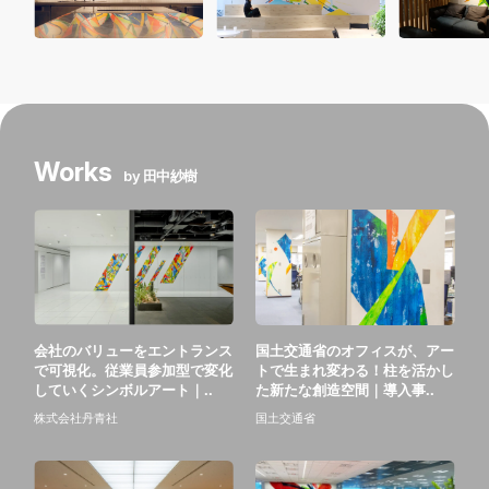
Works
by 田中紗樹
会社のバリューをエントランス
国土交通省のオフィスが、アー
で可視化。従業員参加型で変化
トで生まれ変わる！柱を活かし
していくシンボルアート｜..
た新たな創造空間｜導入事..
株式会社丹青社
国土交通省