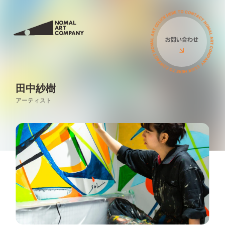
サービス
私たちについて
ミューラル（壁画）
アーティスト
立体オブジェ
田中紗樹
お客様の声
アーティスト
壁画広告
コラム
アートイベント
ニュース
ワークショップ
イベント
PRニュース
導入費用について
導入費用について
イベント