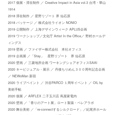
2017 個展・滞在制作 ／ Creative Impact in Asia vol.3 台湾・華山
1914
2018 滞在制作 ／ 星野リゾート 界 仙石原
2018 パッケージ ／ 株式会社ライオン NONIO
2019 公開制作 ／ 上海デザインウィーク APLUS企画
2019 ワークショップ／文化庁 Artist In the Office／ 野村ホールデ
ィングス
2019 壁画 ／ ファイザー株式会社 本社オフィス
2019 企画展 ／「Stay」 星野リゾート 界 仙石原
2020 壁画 ／ 三菱地所企画 ワーキングシェアオフィスSAAI
2020 キービジュアル・展示 ／ 丹後ちりめん３００周年記念企画
／ NEWoMan 新宿
2020 ライブペイント ／ 渋谷PARCO １周年イベント ／ OIL by
美術手帖
2020 個展 ／ ARFLEX 二子玉川店 蔦屋家電内
2020 壁画 ／「香りのアート展」ロート製薬・ベレアラボ
2020 舞台美術 ／「re-connectするシルクロード」／紀尾井ホール