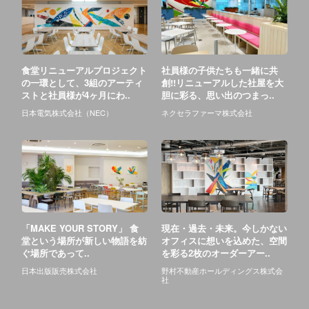
食堂リニューアルプロジェクト
社員様の子供たちも一緒に共
の一環として、3組のアーティ
創!!リニューアルした社屋を大
ストと社員様が4ヶ月にわ..
胆に彩る、思い出のつまっ..
日本電気株式会社（NEC）
ネクセラファーマ株式会社
「MAKE YOUR STORY」 食
現在・過去・未来。今しかない
堂という場所が新しい物語を紡
オフィスに想いを込めた、空間
ぐ場所であって..
を彩る2枚のオーダーアー..
日本出版販売株式会社
野村不動産ホールディングス株式会
社