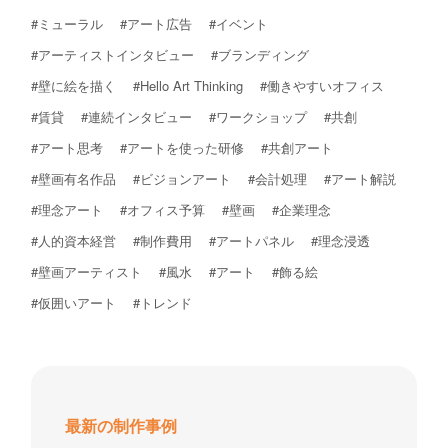
#ミューラル
#アート広告
#イベント
#アーティストインタビュー
#ブランディング
#壁に絵を描く
#Hello Art Thinking
#働きやすいオフィス
#賃貸
#連続インタビュー
#ワークショップ
#共創
#アート思考
#アートを使った研修
#共創アート
#壁画有名作品
#ビジョンアート
#会計処理
#アート解説
#理念アート
#オフィス予算
#壁画
#企業理念
#人的資本経営
#制作費用
#アートパネル
#理念浸透
#壁画アーティスト
#風水
#アート
#飾る絵
#仮囲いアート
#トレンド
最新の制作事例