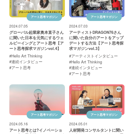
お問い合わせ
アート思考マガジン
アート思考マガジン
2024.07.05
2024.07.03
グローバル起業家奥本直子さん
アーティストDRAGON76さん
に聞いた日本を元気にするウェ
に聞いた自分のアートをアップ
ルビーイングとアート思考【ア
デートする方法【アート思考探
ート思考探求マガジンvol.4】
求マガジンvol.3】
#Hello Art Thinking
#アーティストインタビュー
#連続インタビュー
#Hello Art Thinking
#アート思考
#連続インタビュー
#アート思考
アート思考マガジン
アート思考マガジン
2024.05.16
2024.05.01
アート思考とは?イノベーショ
人材開発コンサルタントに聞い