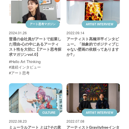
アート思考マガジン
ARTIST INTERVIEW
2024.01.26
2022.09.14
普通の会社員がアートで起業し
アーティスト髙橋洋平インタビ
た理由-心の中にあるアーティ
ュー。「抽象的でポジティブじ
スト性を大切に【アート思考探
ゃない壁画の依頼ってあります
求マガジンvol.0】
か?」
#Hello Art Thinking
#連続インタビュー
#アート思考
CULTURE
ARTIST INTERVIEW
2022.08.23
2022.07.08
ミューラルアート とは?その意
アーティストGravityfreeインタ