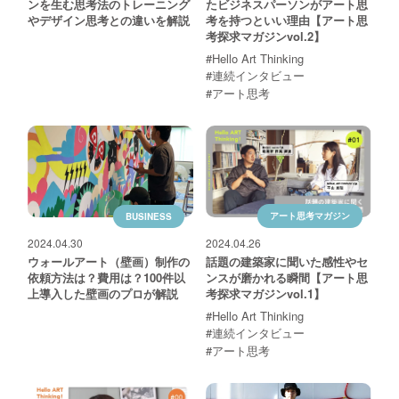
ンを生む思考法のトレーニング
たビジネスパーソンがアート思
やデザイン思考との違いを解説
考を持つといい理由【アート思
考探求マガジンvol.2】
#Hello Art Thinking
#連続インタビュー
#アート思考
アート思考マガジン
BUSINESS
2024.04.30
2024.04.26
ウォールアート（壁画）制作の
話題の建築家に聞いた感性やセ
依頼方法は？費用は？100件以
ンスが磨かれる瞬間【アート思
上導入した壁画のプロが解説
考探求マガジンvol.1】
#Hello Art Thinking
#連続インタビュー
#アート思考