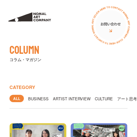
サービス
私たちについて
ミューラル（壁画）
アーティスト
Column
立体オブジェ
お客様の声
コラム・マガジン
壁画広告
コラム
アートイベント
ニュース
CATEGORY
ワークショップ
ALL
BUSINESS
ARTIST INTERVIEW
CULTURE
アート思
イベント
PRニュース
導入費用について
導入費用について
イベント