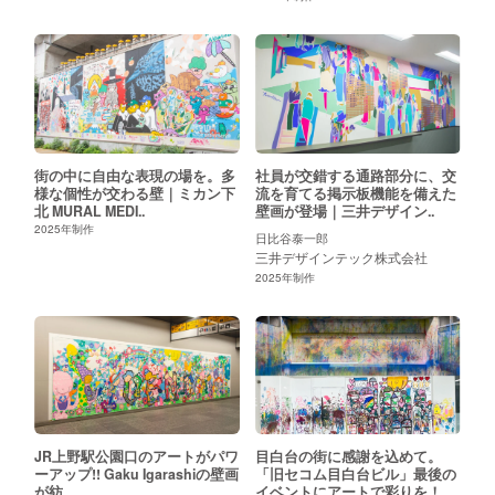
アーティスト
街の中に自由な表現の場を。多
社員が交錯する通路部分に、交
様な個性が交わる壁｜ミカン下
流を育てる掲示板機能を備えた
北 MURAL MEDI..
壁画が登場｜三井デザイン..
2025
年制作
日比谷泰一郎
三井デザインテック株式会社
2025
年制作
JR上野駅公園口のアートがパワ
目白台の街に感謝を込めて。
ーアップ!! Gaku Igarashiの壁画
「旧セコム目白台ビル」最後の
が紡..
イベントにアートで彩りを！..