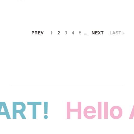
PREV
1
2
3
4
5
...
NEXT
LAST »