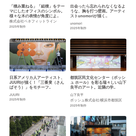
「積み重ねる」「組積」をテー
出会ったら忘れられなくなるよ
マにしたオフィスのシンボル。
うな、胸を打つ壁画。アーティ
様々な木の表情が角度によ..
ストunomoriが描く..
株式会社ベネフィットライン
unomori
2025
年制作
2025
年制作
日系アメリカ人アーティスト、
都筑区民文化センター（ボッシ
JUURIが描く！「三番叟（さん
ュ ホール）を彩る瑞々しい山下
ばそう）」をモチーフ..
良平のアート。近隣の学..
JUURI
山下良平
2025
年制作
ボッシュ株式会社/横浜市都筑区
2025
年制作