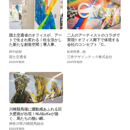
国土交通省のオフィスが、アー
二人のアーティストのコラボで
トで生まれ変わる！柱を活かし
実現!! オフィス廊下で体現する
た新たな創造空間｜導入事..
会社のコンセプト「C..
田中紗樹
松村咲希...他
国土交通省
三井デザインテック株式会社
2025
年制作
2025
年制作
川崎競馬場に躍動感あふれる巨
大壁画が出現！NiJi$uKeが描
く、馬たちの熱い瞬..
神奈川県川崎競馬組合
2025
年制作