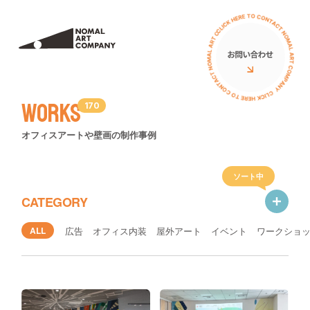
サービス
私たちについて
ミューラル（壁画）
アーティスト
Works
170
立体オブジェ
お客様の声
オフィスアートや壁画の制作事例
壁画広告
コラム
アートイベント
ソート中
ニュース
CATEGORY
ワークショップ
イベント
ALL
広告
オフィス内装
屋外アート
イベント
ワークショ
PRニュース
導入費用について
導入費用について
イベント
アートの種類