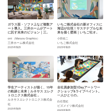
お問い合わせ
壁画
立体
壁掛けアート
ライブペインティング
ALL
スペース
執務エリア
食堂
エントランス
廊下
屋外
シェ
ALL
ガラス面・ソファ上など複数ア
いちご株式会社の新オフィスに
ート導入。三井ホームがアート
海辺が出現！サステナブルな未
に託す未来のビジョン｜三..
来を描く壁画｜いちご社オ..
解決したい課題
omi （Manyou Graphics）
小田佑二
三井ホーム株式会社
いちご株式会社
ミッションやビジョンを浸透させたい
オフィスにシ
ALL
2025
年制作
2025
年制作
業種
鉄道
人材
金融
商社/コンサル
メーカー
学校/
ALL
サイズ
学生アーティストが描く、15年
全社員参加型1Dayアートワー
の軌跡と未来｜ルネサス エレク
クショップ&ライブペイント。
10平米以下
11~25平米
25~40平米
41平米〜
壁
ALL
トロニクス株式会社 ..
一人ひとりの..
ルネサスエレクトロニクス株式会
白石雪妃
社
ビズメイツ株式会社
地域
2025
年制作
2025
年制作