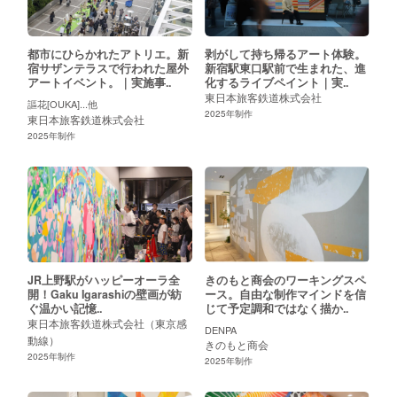
都市にひらかれたアトリエ。新
剥がして持ち帰るアート体験。
宿サザンテラスで行われた屋外
新宿駅東口駅前で生まれた、進
アートイベント。｜実施事..
化するライブペイント｜実..
東日本旅客鉄道株式会社
謳花[OUKA]...他
2025
年制作
東日本旅客鉄道株式会社
2025
年制作
JR上野駅がハッピーオーラ全
きのもと商会のワーキングスペ
開！Gaku Igarashiの壁画が紡
ース。自由な制作マインドを信
ぐ温かい記憶..
じて予定調和ではなく描か..
東日本旅客鉄道株式会社（東京感
DENPA
動線）
きのもと商会
2025
年制作
2025
年制作