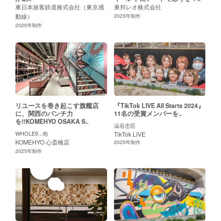
東日本旅客鉄道株式会社（東京感
東邦レオ株式会社
動線）
2025
年制作
2025
年制作
リユースを巻き起こす旗艦店
『TikTok LIVE All Starts 2024』
に、関西のパンチ力
11名の受賞メンバーを..
を!!KOMEHYO OSAKA S..
澁谷忠臣
WHOLE9...他
TikTok LIVE
KOMEHYO 心斎橋店
2025
年制作
2025
年制作